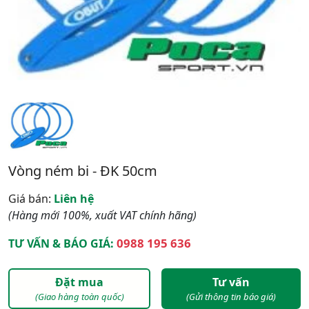
Vòng ném bi - ĐK 50cm
Giá bán:
Liên hệ
(Hàng mới 100%, xuất VAT chính hãng)
0988 195 636
TƯ VẤN & BÁO GIÁ:
Đặt mua
Tư vấn
(Giao hàng toàn quốc)
(Gửi thông tin báo giá)