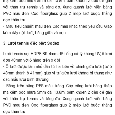
mạ kẽm bọc nhựa 5mm dài 13.8m, bấm khoen 2 đầu để gắn
với thân trụ tennis và tăng đơ. Xung quanh lưới viền băng
PVC màu đen. Cọc fiberglass giúp 2 mép lưới buộc thẳng
dọc thân trụ
- Màu tiêu chuẩn: màu đen. Các màu khác theo yêu cầu. Giao
kèm dây cột lưới, băng giữa và cọc
3: Lưới tennis đặc biệt Sodex
Lưới tennis sợi HDPE BR 4mm dệt ống xử lý kháng UV, ô lưới
đơn 48mm với 6 hàng trên ô đôi
- Ô lưới được làm nhỏ dần từ hai bên về chính giữa lưới (từ ô
48mm thành ô 41mm) giúp vị trí giữa lưới không bị thụng như
các mẫu lưới bình thường
- Băng trên bằng PES màu trắng. Cáp căng lưới bằng thép
mạ kẽm bọc nhựa 5mm dài 13.8m, bấm khoen 2 đầu để gắn
với thân trụ tennis và tăng đơ. Xung quanh lưới viền băng
PVC màu đen. Cọc fiberglass giúp 2 mép lưới buộc thẳng
dọc thân trụ