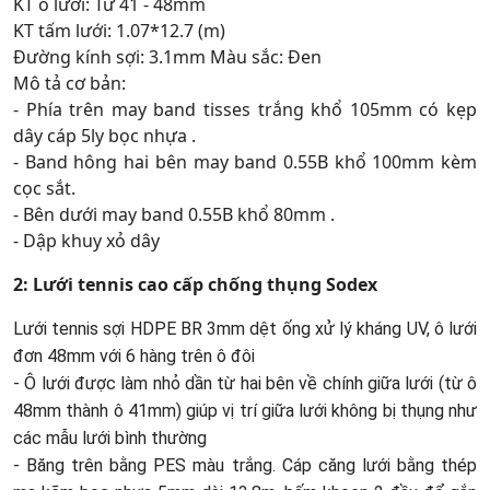
KT ô lưới: Từ 41 - 48mm
KT tấm lưới: 1.07*12.7 (m)
Đường kính sợi: 3.1mm Màu sắc: Đen
Mô tả cơ bản:
- Phía trên may band tisses trắng khổ 105mm có kẹp
dây cáp 5ly bọc nhựa .
- Band hông hai bên may band 0.55B khổ 100mm kèm
cọc sắt.
- Bên dưới may band 0.55B khổ 80mm .
- Dập khuy xỏ dây
2: Lưới tennis cao cấp chống thụng Sodex
Lưới tennis sợi HDPE BR 3mm dệt ống xử lý kháng UV, ô lưới
đơn 48mm với 6 hàng trên ô đôi
- Ô lưới được làm nhỏ dần từ hai bên về chính giữa lưới (từ ô
48mm thành ô 41mm) giúp vị trí giữa lưới không bị thụng như
các mẫu lưới bình thường
- Băng trên bằng PES màu trắng. Cáp căng lưới bằng thép