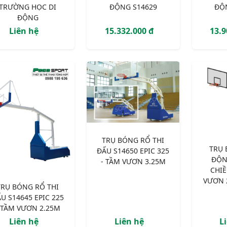
TRƯỜNG HỌC DI
ĐỘNG S14629
ĐỘ
ĐỘNG
Liên hệ
15.332.000 đ
13.9
TRỤ BÓNG RỔ THI
TRỤ 
ĐẤU S14650 EPIC 325
ĐỘN
- TẦM VƯƠN 3.25M
CHIỀ
VƯƠN 
TRỤ BÓNG RỔ THI
U S14645 EPIC 225
 TẦM VƯƠN 2.25M
Liên hệ
Liên hệ
L