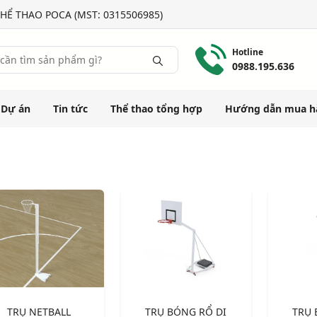
HỂ THAO POCA (MST: 0315506985)
Hotline
0988.195.636
Dự án
Tin tức
Thể thao tổng hợp
Hướng dẫn mua h
TRỤ NETBALL
TRỤ BÓNG RỔ DI
TRỤ 