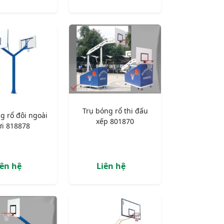
Trụ bóng rổ thi đấu
g rổ đôi ngoài
xếp 801870
ời 818878
iên hệ
Liên hệ