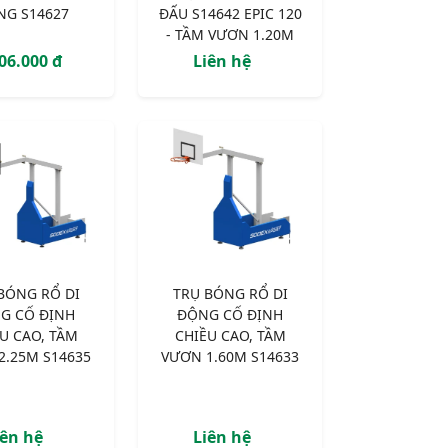
NG S14627
ĐẤU S14642 EPIC 120
- TẦM VƯƠN 1.20M
06.000 đ
Liên hệ
BÓNG RỔ DI
TRỤ BÓNG RỔ DI
G CỐ ĐỊNH
ĐỘNG CỐ ĐỊNH
U CAO, TẦM
CHIỀU CAO, TẦM
2.25M S14635
VƯƠN 1.60M S14633
iên hệ
Liên hệ