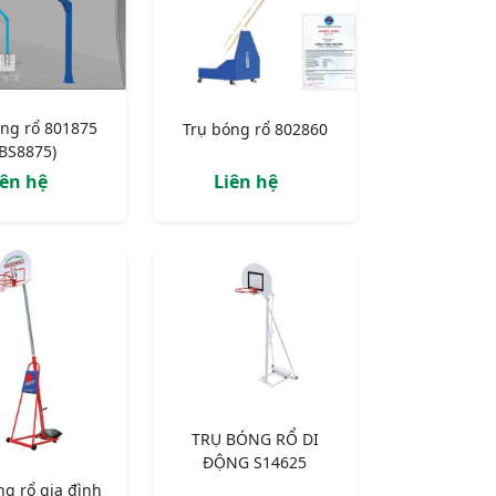
óng rổ 801875
Trụ bóng rổ 802860
(BS8875)
iên hệ
Liên hệ
TRỤ BÓNG RỔ DI
ĐỘNG S14625
ng rổ gia đình