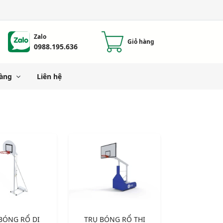
Zalo
Giỏ hàng
0988.195.636
àng
Liên hệ
BÓNG RỔ DI
TRỤ BÓNG RỔ THI