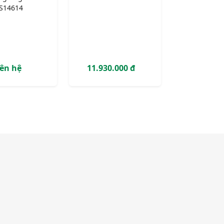
S14614
iên hệ
11.930.000 đ