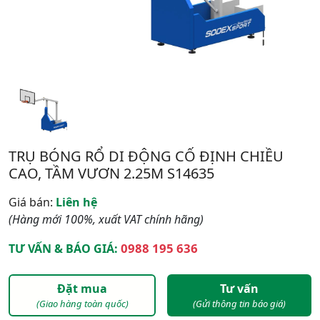
TRỤ BÓNG RỔ DI ĐỘNG CỐ ĐỊNH CHIỀU
CAO, TẦM VƯƠN 2.25M S14635
Giá bán:
Liên hệ
(Hàng mới 100%, xuất VAT chính hãng)
0988 195 636
TƯ VẤN & BÁO GIÁ:
Đặt mua
Tư vấn
(Giao hàng toàn quốc)
(Gửi thông tin báo giá)