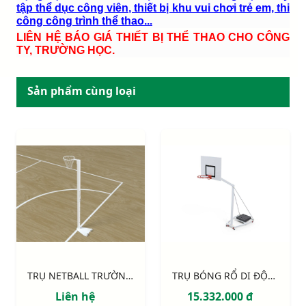
tập thể dục công viên, thiết bị khu vui chơi trẻ em, thi
công công trình thể thao...
LIÊN HỆ BÁO GIÁ THIẾT BỊ THỂ THAO CHO CÔNG
TY, TRƯỜNG HỌC.
Sản phẩm cùng loại
TRỤ NETBALL TRƯỜNG HỌC DI ĐỘNG
TRỤ BÓNG RỔ DI ĐỘNG S14629
Liên hệ
15.332.000 đ