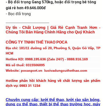
- Bộ đối trọng Gang 570kg, hoặc đối trọng bê tông
giá rẻ hơn 49.646.000đ
- Bọc đối trọng
----------------------------------------------
Uy tín - Chất Lượng | Giá Rẻ Cạnh Tranh Hơn -
Chúng Tôi Bán Hàng Chính Hãng cho Quý Khách
CÔNG TY TNHH THỂ THAO POCA
Địa chỉ: 181/11 đường số 20, Phường 5, Quận Gò Vấp, TP
HCM
Hotline KD: 0988.195.636 (Zalo 24/7) - 0888.916.169
Mã số thuế: 0315506895
Website: pocasport.vn luoivadungcuthethao.com
Hotline phản hồi khách hàng về chất lượng sản phẩm
dịch vụ: 0983 31 1234
Chuyên cung cấp: lưới thể thao, lưới rào sân bóng,
dụng cụ thể thao, thiết bị thể thao trường học, máy