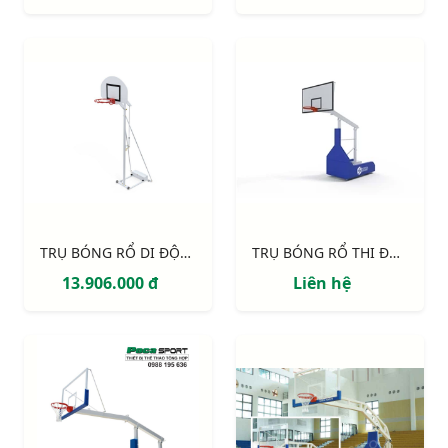
TRỤ BÓNG RỔ DI ĐỘNG S14627
TRỤ BÓNG RỔ THI ĐẤU S14642 EPIC 120 - TẦM VƯƠN 1.20M
13.906.000 đ
Liên hệ