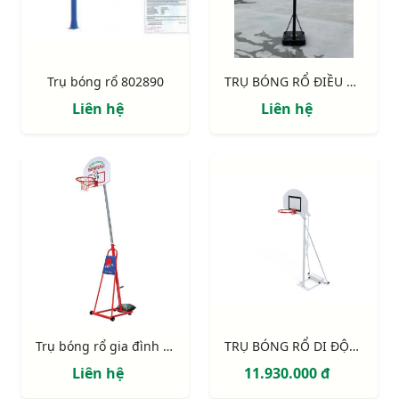
Trụ bóng rổ 802890
TRỤ BÓNG RỔ ĐIỀU CHỈNH ĐỘ CAO 801818
Liên hệ
Liên hệ
Trụ bóng rổ gia đình S14614
TRỤ BÓNG RỔ DI ĐỘNG S14625
Liên hệ
11.930.000 đ