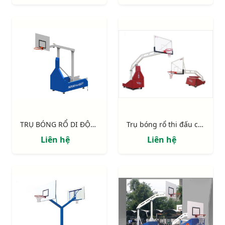
TRỤ BÓNG RỔ DI ĐỘNG CỐ ĐỊNH CHIỀU CAO, TẦM VƯƠN 1.20M S14632-CPTL
Trụ bóng rổ thi đấu chuyên nghiệp Epic
Liên hệ
Liên hệ