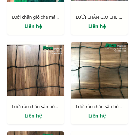
Lưới chắn gió che mát sân Pickleball, tennis....
LƯỚI CHẮN GIÓ CHE MÁT MÀU ĐEN chắn 50% sức gió
Liên hệ
Liên hệ
Lưới rào chắn sân bóng ô 120mm sợi BR 3.0mm
Lưới rào chắn sân bóng ô 120mm sợi BR 2,5mm
Liên hệ
Liên hệ