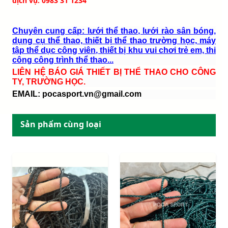
dịch vụ: 0983 31 1234
Chuyên cung cấp: lưới thể thao, lưới rào sân bóng,
dụng cụ thể thao, thiết bị thể thao trường học, máy
tập thể dục công viên, thiết bị khu vui chơi trẻ em, thi
công công trình thể thao...
LIÊN HỆ BÁO GIÁ THIẾT BỊ THỂ THAO CHO CÔNG
TY, TRƯỜNG HỌC.
EMAIL: pocasport.vn@gmail.com
Sản phẩm cùng loại