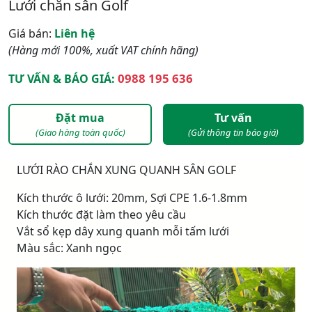
Lưới chắn sân Golf
Giá bán:
Liên hệ
(Hàng mới 100%, xuất VAT chính hãng)
0988 195 636
TƯ VẤN & BÁO GIÁ:
Đặt mua
Tư vấn
(Giao hàng toàn quốc)
(Gửi thông tin báo giá)
LƯỚI RÀO CHẮN XUNG QUANH SÂN GOLF
Kích thước ô lưới: 20mm, Sợi CPE 1.6-1.8mm
Kích thước đặt làm theo yêu cầu
Vắt sổ kẹp dây xung quanh mỗi tấm lưới
Màu sắc: Xanh ngọc