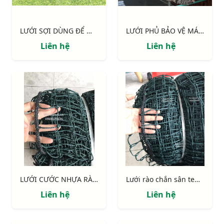
LƯỚI SỢI DÙNG ĐỂ MAY VÁ LƯỚI SÂN BÓNG
LƯỚI PHỦ BẢO VỆ MÁI TRANH, MÁI LÁ RESORT
Liên hệ
Liên hệ
LƯỚI CƯỚC NHỰA RÀO CHẮN NUÔI CHIM
Lưới rào chắn sân tennis
Liên hệ
Liên hệ