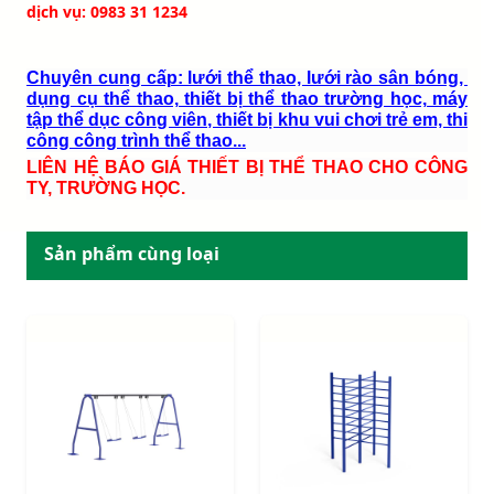
dịch vụ: 0983 31 1234
Chuyên cung cấp: lưới thể thao, lưới rào sân bóng,
dụng cụ thể thao, thiết bị thể thao trường học, máy
tập thể dục công viên, thiết bị khu vui chơi trẻ em, thi
công công trình thể thao...
LIÊN HỆ BÁO GIÁ THIẾT BỊ THỂ THAO CHO CÔNG
TY, TRƯỜNG HỌC.
Sản phẩm cùng loại