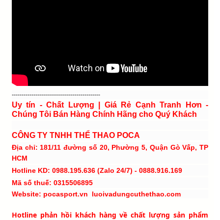
---------------------------------------------
Uy tín - Chất Lượng | Giá Rẻ Cạnh Tranh Hơn -
Chúng Tôi Bán Hàng Chính Hãng cho Quý Khách
CÔNG TY TNHH THỂ THAO POCA
Địa chỉ: 181/11 đường số 20, Phường 5, Quận Gò Vấp, TP
HCM
Hotline KD: 0988.195.636 (Zalo 24/7) - 0888.916.169
Mã số thuế: 0315506895
Website: pocasport.vn luoivadungcuthethao.com
Hotline phản hồi khách hàng về chất lượng sản phẩm