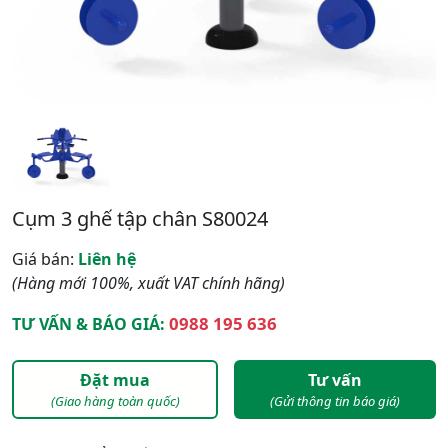
Cụm 3 ghế tập chân S80024
Giá bán:
Liên hệ
(Hàng mới 100%, xuất VAT chính hãng)
0988 195 636
TƯ VẤN & BÁO GIÁ:
Đặt mua
Tư vấn
(Giao hàng toàn quốc)
(Gửi thông tin báo giá)