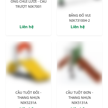
ỐNG CHUI LƯỚI - CẦU
TRƯỢT NIK7001
BẢNG ĐỐ VUI
NIK731004-2
Liên hệ
Liên hệ
CẦU TUỘT ĐÔI -
CẦU TUỘT ĐƠN -
THANG NHỰA
THANG NHỰA
NIK5231A
NIK5131A